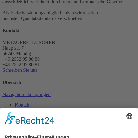
ausschließlich verfeinert durch reine und aromatische Gewürze.
Als Fleischer-Innungsmitglied haben wir uns den
höchsten Qualitätsstandards verschrieben.
Kontakt
METZGEREI LÜSCHER
Hauptstr. 7
56743
Mendig
+49 2652 95 80 80
+49 2652 95 80 81
Schreiben Sie uns
Übersicht
Navigation überspringen
Kontakt
Die Metzgerei
Die Produktion
Unser Partyservice
Folgen Sie uns