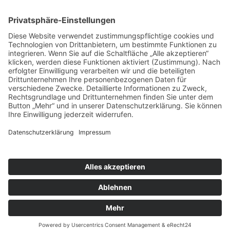
Folgen Sie uns
auf den Sozialen-Medien!
Navigation überspringen
Facebook
Copyright © 2026 Metzgerei Lüscher |
Impressum
|
Datenschutz
Back to Top
Navigation überspringen
Home
Über uns
Hausgemacht
Die Metzgerei
Die Produktion
Unser Partyservice
Alles Wurst?
Search
Suchbegriffe
Suchen