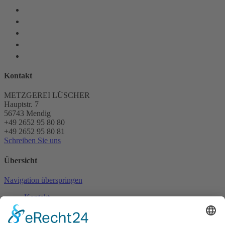
Kontakt
METZGEREI LÜSCHER
Hauptstr. 7
56743
Mendig
+49 2652 95 80 80
+49 2652 95 80 81
Schreiben Sie uns
Übersicht
Navigation überspringen
Kontakt
Die Metzgerei
Die Produktion
Unser Partyservice